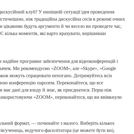
дискусійний клуб? У нинішній ситуації ідея проведення
істичнішою, ніж традиційна дискусійна сесія в режимі очних
чи цікавими будуть аргументи й чи весело ви проведете час,
 Є кілька моментів, які варто врахувати, вирішивши
 надійне програмне забезпечення для відеоконференцій і
вачем. Ми рекомендуємо «ZOOM», але «Skype», «Google
також можуть спрацювати непогано. Дотримуйтесь всіх
свою конференцію паролем. Переконайтеся, що все
 має дані для входу й знає, як приєднатися. Перш ніж
. Використовуючи «ZOOM», переконайтеся, що ви ввімкнули
льний формат, — починайте з малого. Виберіть кількох
ів/учениць, ведучого-фасилітатора (це можете бути ви),