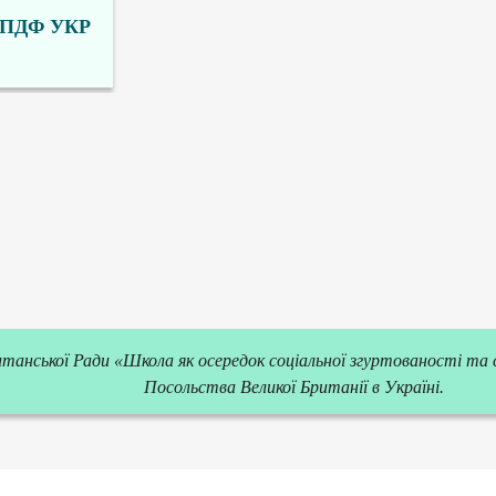
ПДФ УКР
анської Ради «Школа як осередок соціальної згуртованості та с
Посольства Великої Британії в Україні.