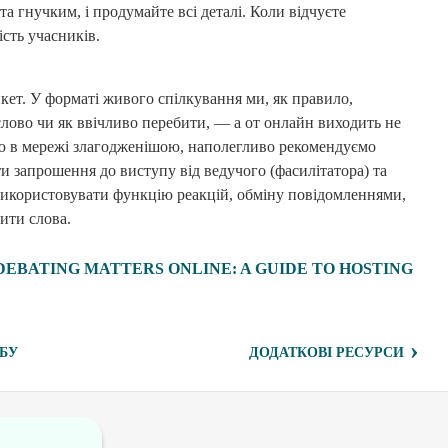
а гнучким, і продумайте всі деталі. Коли відчуєте
ість учасників.
икет. У форматі живого спілкування ми, як правило,
слово чи як ввічливо перебити, — а от онлайн виходить не
ю в мережі злагодженішою, наполегливо рекомендуємо
и запрошення до виступу від ведучого (фасилітатора) та
икористовувати функцію реакцій, обміну повідомленнями,
ити слова.
DEBATING MATTERS ONLINE: A GUIDE TO HOSTING
›
БУ
ДОДАТКОВІ РЕСУРСИ