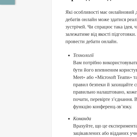
Які особливості має онлайновий 
дебатів онлайн може здатися реал
зустрічей. Чи спрацює така ідея, 
залежатиме від якості підготовки.
провести дебати онлайн.
Технології
Вам потрібно використовувати
бути його впевненим користу
Meet» або «Microsoft Teams» 
правил безпеки й захищайте 
правильно налаштовано, кожен
почати, перевірте з’єднання
функцію конференц-зв’язку.
Команда
Врахуйте, що це експеримента
зацікавлених або відданих учн